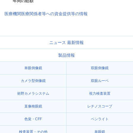
年間の総額
医療機関医療関係者等への資金提供等の情報
ニュース 最新情報
製品情報
単眼倒像鏡
双眼倒像鏡
カメラ型倒像鏡
双眼ルーペ
術野カメラシステム
視力検査装置
直像検眼鏡
レチノスコープ
色覚・CFF
ペンライト
検査装置・その他
単眼鏡