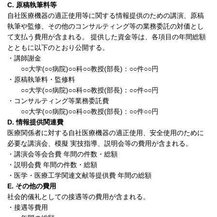
C. 原稿執筆料等
自社医療機器の適正使用等に関する情報提供のための講演、原稿
執筆や監修、その他のコンサルティング等の業務委託の対価とし
て支払う費用が含まれる。 提供した資金等は、各項目の年間総額
とともに以下のとおり公開する。
・講師謝金
○○大学(○○病院)○○科○○教授(部長)：○○件○○円
・原稿執筆料・監修料
○○大学(○○病院)○○科○○教授(部長)：○○件○○円
・コンサルティング等業務委託費
○○大学(○○病院)○○科○○教授(部長)：○○件○○円
D. 情報提供関連費
医療関係者に対する自社医療機器の適正使用、安全使用のために
必要な講演会、模擬 実技指導、説明会等の費用が含まれる。
・講演会等会合費 年間の件数・総額
・説明会費 年間の件数・総額
・医学・医療工学関連文献等提供費 年間の総額
E. その他の費用
社会的儀礼としての接遇等の費用が含まれる。
・接遇等費用