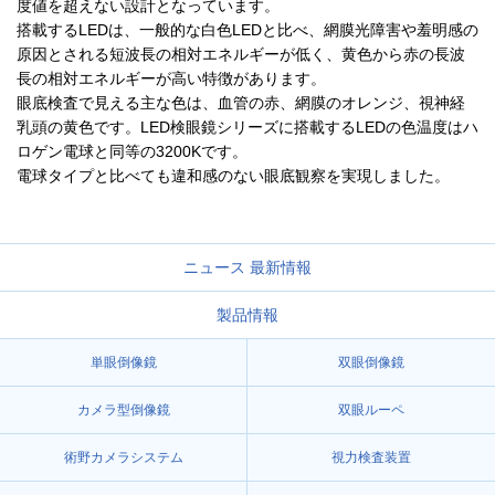
度値を超えない設計となっています。
搭載するLEDは、一般的な白色LEDと比べ、網膜光障害や羞明感の
原因とされる短波長の相対エネルギーが低く、黄色から赤の長波
長の相対エネルギーが高い特徴があります。
眼底検査で見える主な色は、血管の赤、網膜のオレンジ、視神経
乳頭の黄色です。LED検眼鏡シリーズに搭載するLEDの色温度はハ
ロゲン電球と同等の3200Kです。
電球タイプと比べても違和感のない眼底観察を実現しました。
ニュース 最新情報
製品情報
単眼倒像鏡
双眼倒像鏡
カメラ型倒像鏡
双眼ルーペ
術野カメラシステム
視力検査装置