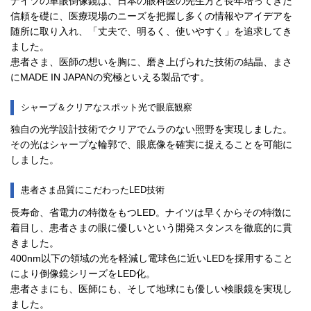
ナイツの単眼倒像鏡は、日本の眼科医の先生方と長年培ってきた
信頼を礎に、医療現場のニーズを把握し多くの情報やアイデアを
随所に取り入れ、「丈夫で、明るく、使いやすく」を追求してき
ました。
患者さま、医師の想いを胸に、磨き上げられた技術の結晶、まさ
にMADE IN JAPANの究極といえる製品です。
シャープ＆クリアなスポット光で眼底観察
独自の光学設計技術でクリアでムラのない照野を実現しました。
その光はシャープな輪郭で、眼底像を確実に捉えることを可能に
しました。
患者さま品質にこだわったLED技術
長寿命、省電力の特徴をもつLED。ナイツは早くからその特徴に
着目し、患者さまの眼に優しいという開発スタンスを徹底的に貫
きました。
400nm以下の領域の光を軽減し電球色に近いLEDを採用すること
により倒像鏡シリーズをLED化。
患者さまにも、医師にも、そして地球にも優しい検眼鏡を実現し
ました。