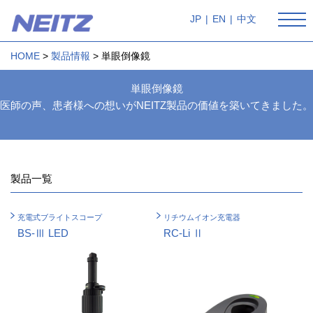
JP
|
EN
|
中文
HOME
製品情報
単眼倒像鏡
単眼倒像鏡
医師の声、患者様への想いがNEITZ製品の価値を築いてきました。
製品一覧
充電式ブライトスコープ
リチウムイオン充電器
BS-Ⅲ LED
RC-Li Ⅱ