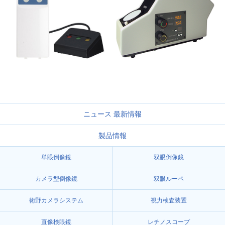
ニュース 最新情報
製品情報
単眼倒像鏡
双眼倒像鏡
カメラ型倒像鏡
双眼ルーペ
術野カメラシステム
視力検査装置
直像検眼鏡
レチノスコープ