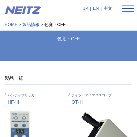
JP
|
EN
|
中文
HOME
製品情報
色覚・CFF
色覚・CFF
製品一覧
ハンディフリッカ
ナイツ アノマロスコープ
HF-III
OT-Ⅱ