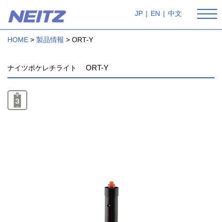
JP
|
EN
|
中文
HOME
製品情報
ORT-Y
ORT-Y
ナイツポケレチライト