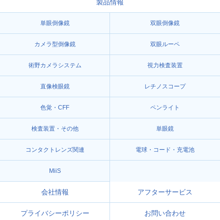
製品情報
単眼倒像鏡
双眼倒像鏡
カメラ型倒像鏡
双眼ルーペ
術野カメラシステム
視力検査装置
直像検眼鏡
レチノスコープ
色覚・CFF
ペンライト
検査装置・その他
単眼鏡
コンタクトレンズ関連
電球・コード・充電池
MiiS
会社情報
アフターサービス
プライバシーポリシー
お問い合わせ