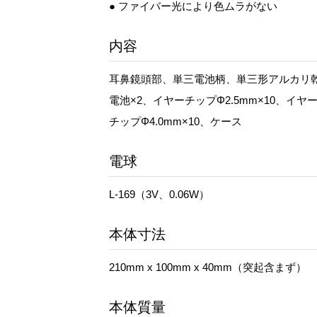
● ファイバー光により色ムラがない
内容
耳鼻鏡頭部、単三電池柄、単三形アルカリ
電池×2、イヤーチップΦ2.5mm×10、イヤ
チップΦ4.0mm×10、ケース
電球
L-169（3V、0.06W）
本体寸法
210mm x 100mm x 40mm（突起含まず）
本体質量