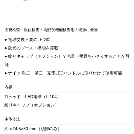
固視検査・眼位検査・両眼視機能検査用の光源に最適
● 電球交換不要のLED式
● 調光のブースト機能を搭載
● 絞りキャップ（オプション）で光量・照野を小さくすることが可
能
● ナイツ 単二・単三・充電LEDハンドルに取り付けて使用可能
内容
TIヘッド、LED電球（L-104）
絞りキャップ（オプション）
本体寸法
約 φ24.5×80 mm（頭部のみ）