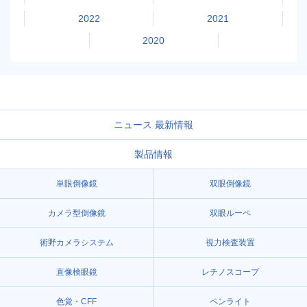
2022
2021
2020
ニュース 最新情報
製品情報
単眼倒像鏡
双眼倒像鏡
カメラ型倒像鏡
双眼ルーペ
術野カメラシステム
視力検査装置
直像検眼鏡
レチノスコープ
色覚・CFF
ペンライト