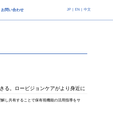
JP
|
EN
|
中文
お問い合わせ
できる。ロービジョンケアがより身近に
理解し共有することで保有視機能の活用指導をサ