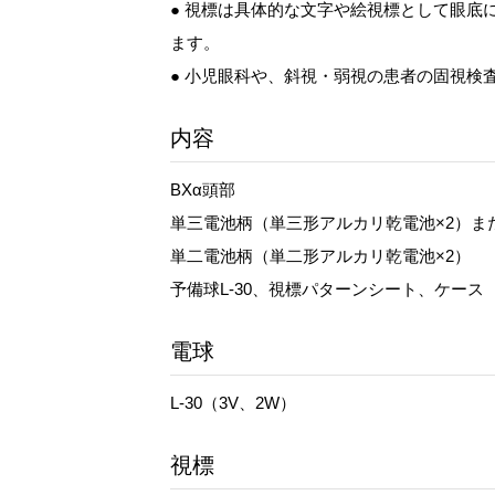
● 視標は具体的な文字や絵視標として眼底
ます。
● 小児眼科や、斜視・弱視の患者の固視検
内容
BXα頭部
単三電池柄（単三形アルカリ乾電池×2）ま
単二電池柄（単二形アルカリ乾電池×2）
予備球L-30、視標パターンシート、ケース
電球
L-30（3V、2W）
視標