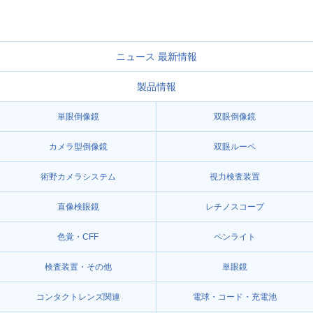
ニュース 最新情報
製品情報
単眼倒像鏡
双眼倒像鏡
カメラ型倒像鏡
双眼ルーペ
術野カメラシステム
視力検査装置
直像検眼鏡
レチノスコープ
色覚・CFF
ペンライト
検査装置・その他
単眼鏡
コンタクトレンズ関連
電球・コード・充電池