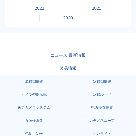
2022
2021
2020
ニュース 最新情報
製品情報
単眼倒像鏡
双眼倒像鏡
カメラ型倒像鏡
双眼ルーペ
術野カメラシステム
視力検査装置
直像検眼鏡
レチノスコープ
色覚・CFF
ペンライト